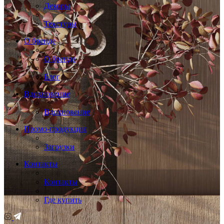
Декоры
Текстуры
О бренде
О бренде
Блог
Вдохновение
Вдохновение
Промо-продукция
Загрузки
Контакты
Контакты
Где купить