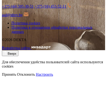
+375 (44) 595-30-51
+375 (16) 453-52-11
asd@idrev.by
Политика cookies
Политика в отношении обработки персональных
данных
©2026 DEKTA
Разработка сайта:
Вверх
Для обеспечения удобства пользователей сайта используются
cookies
Принять
Отклонить
Настроить