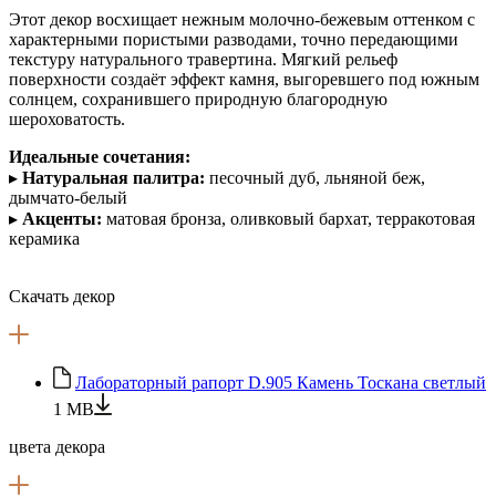
Этот декор восхищает нежным молочно-бежевым оттенком с
характерными пористыми разводами, точно передающими
текстуру натурального травертина. Мягкий рельеф
поверхности создаёт эффект камня, выгоревшего под южным
солнцем, сохранившего природную благородную
шероховатость.
Идеальные сочетания:
▸
Натуральная палитра:
песочный дуб, льняной беж,
дымчато-белый
▸
Акценты:
матовая бронза, оливковый бархат, терракотовая
керамика
Скачать декор
Лабораторный рапорт D.905 Камень Тоскана светлый
1 MB
цвета декора