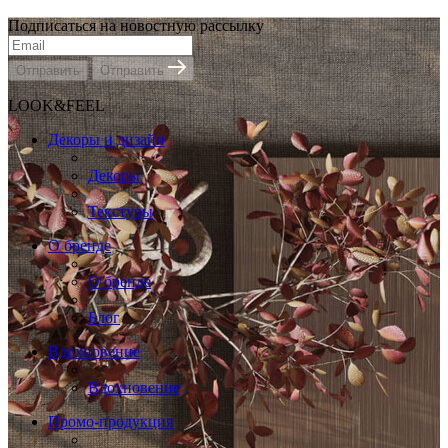
Подписаться на новостную рассылку
Отправить
Отправить
LOOK&FEEL
Декоры и дизайн
Декоры
Текстуры
О бренде
О бренде
Блог
Вдохновение
Вдохновение
Промо-продукция