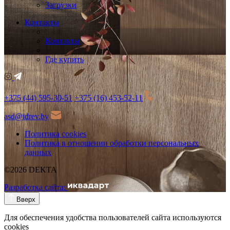
Загрузки
Контакты
Контакты
Где купить
+375 (44) 595-30-51
+375 (16) 453-52-11
asd@idrev.by
Политика cookies
Политика в отношении обработки персональных
данных
©2026 DEKTA
Разработка сайта:
Вверх
Для обеспечения удобства пользователей сайта используются
cookies